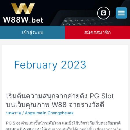
Skip
to
content
เข้าสู่ระบบ
สมัครสมาชิก
หน้าหล
วิธีใช้งา
โปรโมชั่น
รวมหน้าอื
February 2023
เริ่มต้นความสนุกจากค่ายดัง PG Slot
เริ่ม
ต้น
บนเว็บคุณภาพ W88 จ่ายรางวัลดี
ความ
บทความ
/
Angsumalin Changpheuak
สนุก
จาก
PG Slot ค่ายเกมชั้นนำระดับโลก และยิ่งใช้บริการกับเว็บตรงสัญชาติ
ค่าย
ฟิลิปปินส์ W88 ยิ่งทำให้เพิ่มความมั่นใจได้มากยิ่งขึ้น เนื่องจากว่าเว็บ